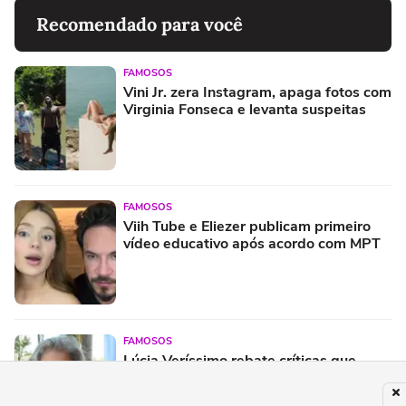
Recomendado para você
FAMOSOS
Vini Jr. zera Instagram, apaga fotos com
Virginia Fonseca e levanta suspeitas
FAMOSOS
Viih Tube e Eliezer publicam primeiro
vídeo educativo após acordo com MPT
FAMOSOS
Lúcia Veríssimo rebate críticas que
Xuxa recebeu por figurino em turnê: 'É
pura inveja e preconceito'