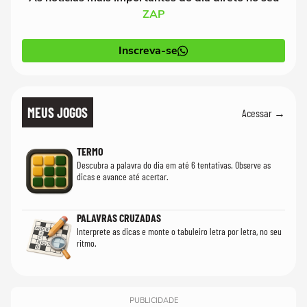
ZAP
Inscreva-se
MEUS JOGOS
Acessar →
TERMO
Descubra a palavra do dia em até 6 tentativas. Observe as
dicas e avance até acertar.
PALAVRAS CRUZADAS
Interprete as dicas e monte o tabuleiro letra por letra, no seu
ritmo.
PUBLICIDADE