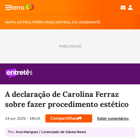
MAPA ASTRAL
TERRA MAIL
CENTRAL DO ASSINANTE
PUBLICIDADE
A declaração de Carolina Ferraz
sobre fazer procedimento estético
Compartilhar
Exibir comentários
24 jun
2025
- 18h15
Por:
Ana Marques / Licenciado de Gávea News