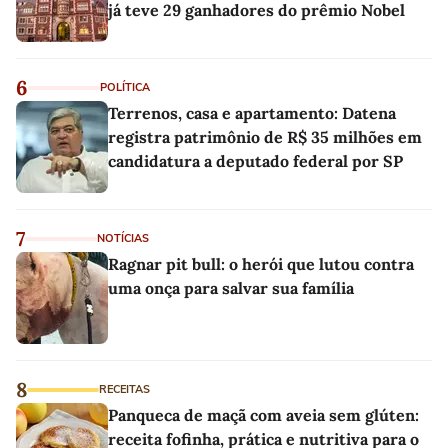
já teve 29 ganhadores do prêmio Nobel
6
POLÍTICA
Terrenos, casa e apartamento: Datena
registra patrimônio de R$ 35 milhões em
candidatura a deputado federal por SP
7
NOTÍCIAS
Ragnar pit bull: o herói que lutou contra
uma onça para salvar sua família
8
RECEITAS
Panqueca de maçã com aveia sem glúten:
receita fofinha, prática e nutritiva para o