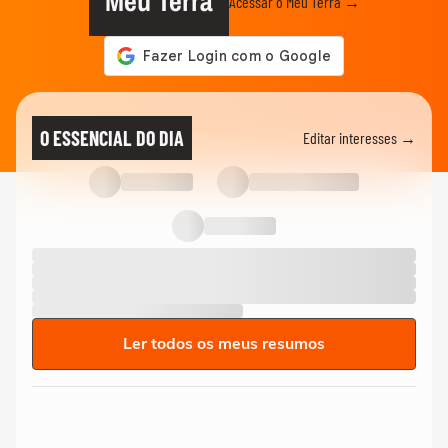
Meu Terra
Acessar o Meu Terra →
O ESSENCIAL DO DIA
Editar interesses →
Ler todos os meus resumos