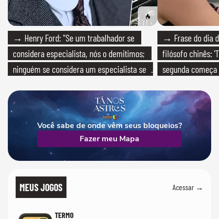
→ Henry Ford: "Se um trabalhador se
→ Frase do dia d
considera especialista, nós o demitimos;
filósofo chinês: 
ninguém se considera um especialista se
segunda começa
realmente conhece seu trabalho"
que só temos um
Você sabe de onde vêm seus bloqueios?
Fazer meu Mapa
MEUS JOGOS
Acessar →
TERMO