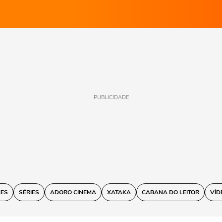
PUBLICIDADE
MES
SÉRIES
ADORO CINEMA
XATAKA
CABANA DO LEITOR
VÍD