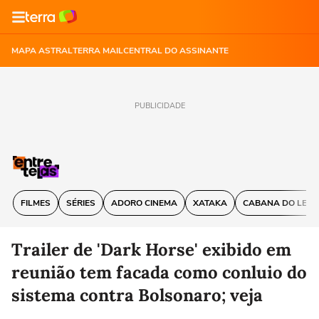
MAPA ASTRAL
TERRA MAIL
CENTRAL DO ASSINANTE
PUBLICIDADE
FILMES
SÉRIES
ADORO CINEMA
XATAKA
CABANA DO LEIT
Trailer de 'Dark Horse' exibido em
reunião tem facada como conluio do
sistema contra Bolsonaro; veja