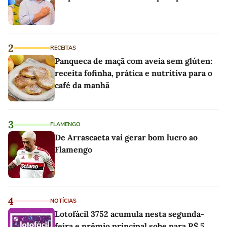
2
RECEITAS
Panqueca de maçã com aveia sem glúten:
receita fofinha, prática e nutritiva para o
café da manhã
3
FLAMENGO
De Arrascaeta vai gerar bom lucro ao
Flamengo
4
NOTÍCIAS
Lotofácil 3752 acumula nesta segunda-
feira e prêmio principal sobe para R$ 5