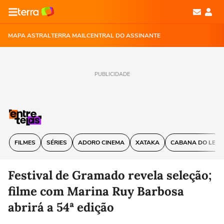
MAPA ASTRAL
TERRA MAIL
CENTRAL DO ASSINANTE
PUBLICIDADE
FILMES
SÉRIES
ADORO CINEMA
XATAKA
CABANA DO LEIT
Festival de Gramado revela seleção;
filme com Marina Ruy Barbosa
abrirá a 54ª edição