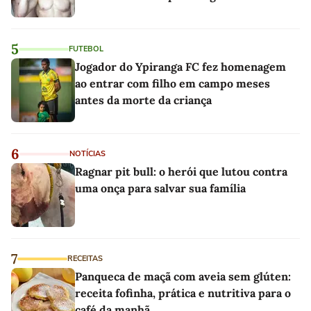
5
FUTEBOL
Jogador do Ypiranga FC fez homenagem
ao entrar com filho em campo meses
antes da morte da criança
6
NOTÍCIAS
Ragnar pit bull: o herói que lutou contra
uma onça para salvar sua família
7
RECEITAS
Panqueca de maçã com aveia sem glúten:
receita fofinha, prática e nutritiva para o
café da manhã