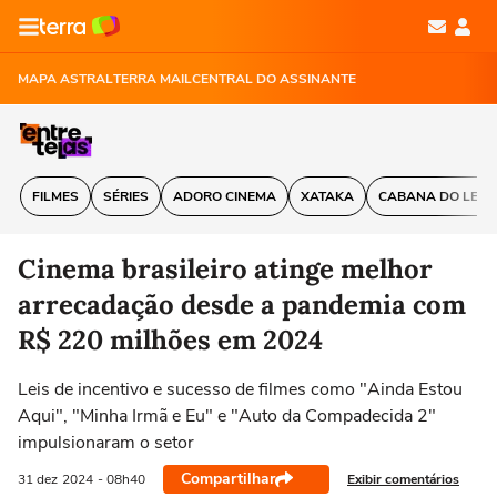
MAPA ASTRAL
TERRA MAIL
CENTRAL DO ASSINANTE
FILMES
SÉRIES
ADORO CINEMA
XATAKA
CABANA DO LEIT
Cinema brasileiro atinge melhor
arrecadação desde a pandemia com
R$ 220 milhões em 2024
Leis de incentivo e sucesso de filmes como "Ainda Estou
Aqui", "Minha Irmã e Eu" e "Auto da Compadecida 2"
impulsionaram o setor
Compartilhar
Exibir comentários
31 dez
2024
- 08h40