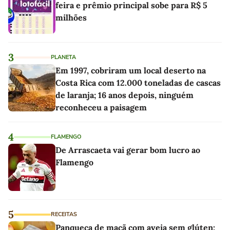
feira e prêmio principal sobe para R$ 5
milhões
3
PLANETA
Em 1997, cobriram um local deserto na
Costa Rica com 12.000 toneladas de cascas
de laranja; 16 anos depois, ninguém
reconheceu a paisagem
4
FLAMENGO
De Arrascaeta vai gerar bom lucro ao
Flamengo
5
RECEITAS
Panqueca de maçã com aveia sem glúten: