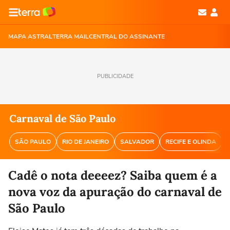
MAPA ASTRAL
TERRA MAIL
CENTRAL DO ASSINANTE
PUBLICIDADE
Carnaval de São Paulo
SÃO PAULO
RIO DE JANEIRO
SALVADOR
RECIFE E OLINDA
Cadê o nota deeeez? Saiba quem é a
nova voz da apuração do carnaval de
São Paulo