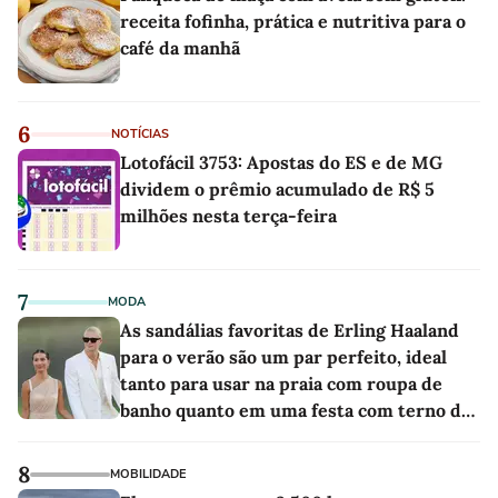
receita fofinha, prática e nutritiva para o
café da manhã
6
NOTÍCIAS
Lotofácil 3753: Apostas do ES e de MG
dividem o prêmio acumulado de R$ 5
milhões nesta terça-feira
7
MODA
As sandálias favoritas de Erling Haaland
para o verão são um par perfeito, ideal
tanto para usar na praia com roupa de
banho quanto em uma festa com terno de
linho
8
MOBILIDADE