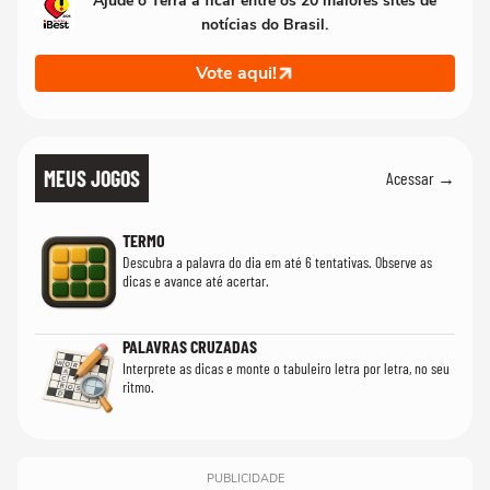
Ajude o Terra a ficar entre os 20 maiores sites de
notícias do Brasil.
Vote aqui!
MEUS JOGOS
Acessar →
TERMO
Descubra a palavra do dia em até 6 tentativas. Observe as
dicas e avance até acertar.
PALAVRAS CRUZADAS
Interprete as dicas e monte o tabuleiro letra por letra, no seu
ritmo.
PUBLICIDADE