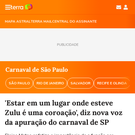
MAPA ASTRAL
TERRA MAIL
CENTRAL DO ASSINANTE
PUBLICIDADE
Carnaval de São Paulo
SÃO PAULO
RIO DE JANEIRO
SALVADOR
RECIFE E OLINDA
'Estar em um lugar onde esteve
Zulu é uma coroação', diz nova voz
da apuração do carnaval de SP