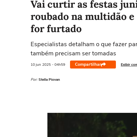
Vai curtir as festas ju
roubado na multidão e 
for furtado
Especialistas detalham o que fazer par
também precisam ser tomadas
Compartilhar
10 jun
2025
- 04h59
Exibir co
Por:
Stella Piovan