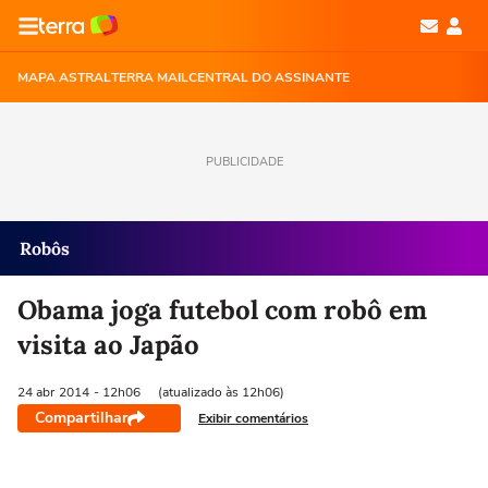
MAPA ASTRAL
TERRA MAIL
CENTRAL DO ASSINANTE
PUBLICIDADE
Robôs
Obama joga futebol com robô em
visita ao Japão
24 abr
2014
- 12h06
(atualizado às 12h06)
Compartilhar
Exibir comentários