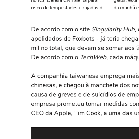
no RS; Defesa Civil alerta para
gatos: esta 
risco de tempestades e rajadas de
da manhã e 
vento
com felinos
De acordo com o site
Singularity Hub
,
apelidados de Foxbots - já teria chega
mil no total, que devem se somar aos 
De acordo com o
TechWeb
, cada máqu
A companhia taiwanesa emprega mais 
chinesas, e chegou à manchete dos no
causa de greves e de suicídios de emp
empresa prometeu tomar medidas contr
CEO da Apple, Tim Cook, a uma das un