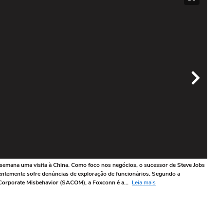
a semana uma visita à China. Como foco nos negócios, o sucessor de Steve Jobs
O v
rentemente sofre denúncias de exploração de funcionários. Segundo a
Foto
 Corporate Misbehavior (SACOM), a Foxconn é a...
Leia mais