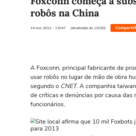
Foxconn começa a subst
robôs na China
Compartil
14 nov
2012
- 11h47
(atualizado às 11h50)
A Foxconn, principal fabricante de pr
usar robôs no lugar de mão de obra 
segundo o
CNET
. A companhia taiwane
de críticas e denúncias por causa das
funcionários.