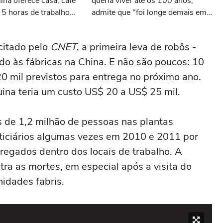
ilha oferece casa, café
queria viver até os 100 anos,
5 horas de trabalho
admite que "foi longe demais em
busca pela longevidade"
 citado pelo
CNET
, a primeira leva de robôs -
do às fábricas na China. E não são poucos: 10
20 mil previstos para entrega no próximo ano.
ina teria um custo US$ 20 a US$ 25 mil.
de 1,2 milhão de pessoas nas plantas
ticiários algumas vezes em 2010 e 2011 por
regados dentro dos locais de trabalho. A
a as mortes, em especial após a visita do
idades fabris.