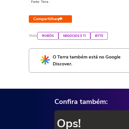
Fonte: Terra
Compartilhar
TAGS
ROBÔS
NEGÓCIOS E TI
BYTE
O Terra também está no Google
Discover.
Confira também:
Ops!