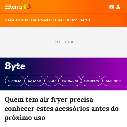
MAPA ASTRAL
TERRA MAIL
CENTRAL DO ASSINANTE
PUBLICIDADE
CIÊNCIA
XATAKA
I2GO
EDUKA.AI
GAMEON
ASSINE ANT
Quem tem air fryer precisa
conhecer estes acessórios antes do
próximo uso