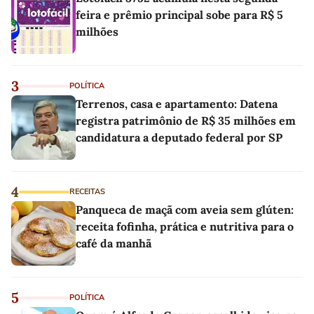
feira e prêmio principal sobe para R$ 5
milhões
3
POLÍTICA
Terrenos, casa e apartamento: Datena
registra patrimônio de R$ 35 milhões em
candidatura a deputado federal por SP
4
RECEITAS
Panqueca de maçã com aveia sem glúten:
receita fofinha, prática e nutritiva para o
café da manhã
5
POLÍTICA