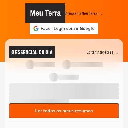
Meu Terra
Acessar o Meu Terra →
O ESSENCIAL DO DIA
Editar interesses →
Ler todos os meus resumos