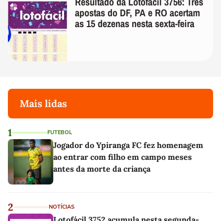
Resultado da Lotofácil 3756: Três
apostas do DF, PA e RO acertam
as 15 dezenas nesta sexta-feira
Mais lidas
1
FUTEBOL
Jogador do Ypiranga FC fez homenagem
ao entrar com filho em campo meses
antes da morte da criança
2
NOTÍCIAS
Lotofácil 3752 acumula nesta segunda-