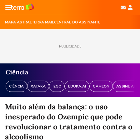
MAPA ASTRAL
TERRA MAIL
CENTRAL DO ASSINANTE
PUBLICIDADE
Ciência
CIÊNCIA
XATAKA
I2GO
EDUKA.AI
GAMEON
ASSINE ANT
Muito além da balança: o uso
inesperado do Ozempic que pode
revolucionar o tratamento contra o
alcoolismo