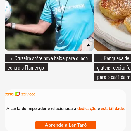
→ Cruzeiro sofre nova baixa para o jogo
→ Panqueca de 
contra o Flamengo
glúten: receita fo
para o café da 
A carta do Imperador é relacionada a
dedicação
e
estabilidade
.
Aprenda a Ler Tarô