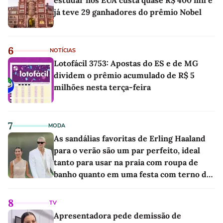
estudar nos EUA custa quase R$ 400 mil e
já teve 29 ganhadores do prêmio Nobel
6
NOTÍCIAS
Lotofácil 3753: Apostas do ES e de MG
dividem o prêmio acumulado de R$ 5
milhões nesta terça-feira
7
MODA
As sandálias favoritas de Erling Haaland
para o verão são um par perfeito, ideal
tanto para usar na praia com roupa de
banho quanto em uma festa com terno de
linho
8
TV
Apresentadora pede demissão de