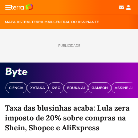
MAPA ASTRAL
TERRA MAIL
CENTRAL DO ASSINANTE
PUBLICIDADE
CIÊNCIA
XATAKA
I2GO
EDUKA.AI
GAMEON
ASSINE ANT
Taxa das blusinhas acaba: Lula zera
imposto de 20% sobre compras na
Shein, Shopee e AliExpress