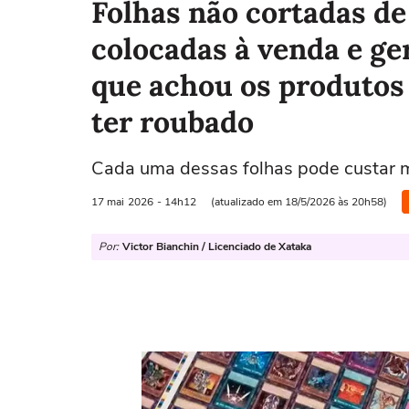
Folhas não cortadas de
colocadas à venda e ge
que achou os produtos 
ter roubado
Cada uma dessas folhas pode custar m
17 mai
2026
- 14h12
(atualizado em 18/5/2026 às 20h58)
Por:
Victor Bianchin / Licenciado de Xataka