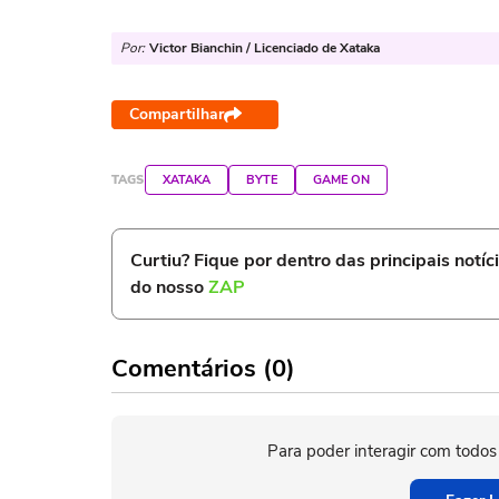
Por:
Victor Bianchin / Licenciado de Xataka
Compartilhar
TAGS
XATAKA
BYTE
GAME ON
Curtiu? Fique por dentro das principais notíc
do nosso
ZAP
Comentários (0)
Para poder interagir com todos