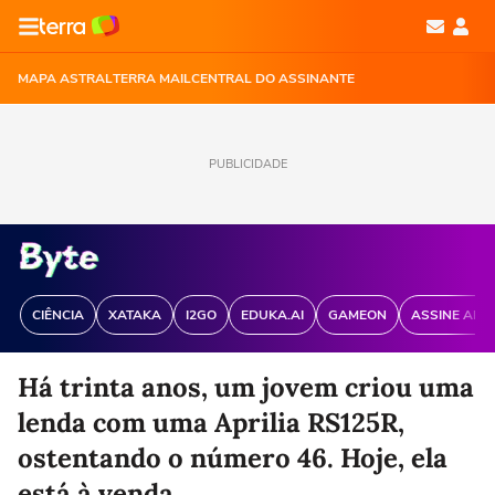
MAPA ASTRAL
TERRA MAIL
CENTRAL DO ASSINANTE
PUBLICIDADE
CIÊNCIA
XATAKA
I2GO
EDUKA.AI
GAMEON
ASSINE ANT
Há trinta anos, um jovem criou uma
lenda com uma Aprilia RS125R,
ostentando o número 46. Hoje, ela
está à venda