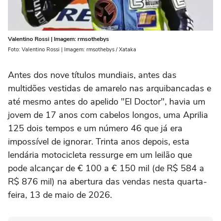
Valentino Rossi | Imagem: rmsothebys
Foto: Valentino Rossi | Imagem: rmsothebys / Xataka
Antes dos nove títulos mundiais, antes das
multidões vestidas de amarelo nas arquibancadas e
até mesmo antes do apelido "El Doctor", havia um
jovem de 17 anos com cabelos longos, uma Aprilia
125 dois tempos e um número 46 que já era
impossível de ignorar. Trinta anos depois, esta
lendária motocicleta ressurge em um leilão que
pode alcançar de € 100 a € 150 mil (de R$ 584 a
R$ 876 mil) na abertura das vendas nesta quarta-
feira, 13 de maio de 2026.