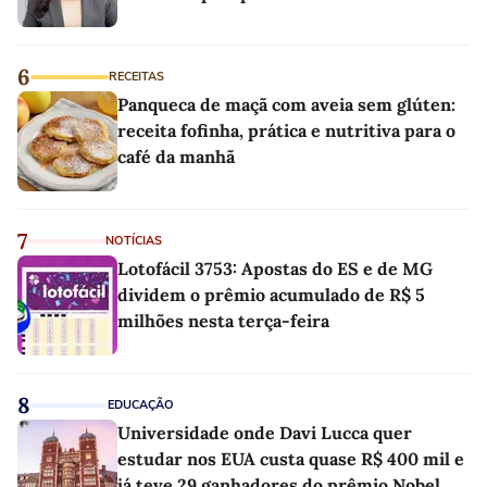
6
RECEITAS
Panqueca de maçã com aveia sem glúten:
receita fofinha, prática e nutritiva para o
café da manhã
7
NOTÍCIAS
Lotofácil 3753: Apostas do ES e de MG
dividem o prêmio acumulado de R$ 5
milhões nesta terça-feira
8
EDUCAÇÃO
Universidade onde Davi Lucca quer
estudar nos EUA custa quase R$ 400 mil e
já teve 29 ganhadores do prêmio Nobel