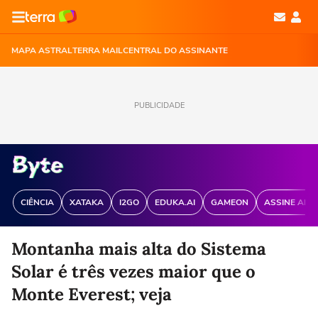
MAPA ASTRAL
TERRA MAIL
CENTRAL DO ASSINANTE
PUBLICIDADE
CIÊNCIA
XATAKA
I2GO
EDUKA.AI
GAMEON
ASSINE ANT
Montanha mais alta do Sistema
Solar é três vezes maior que o
Monte Everest; veja