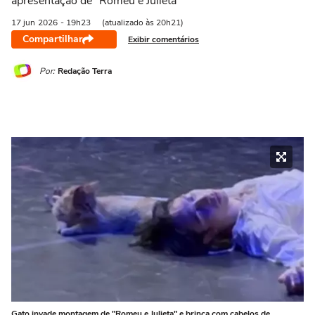
apresentação de “Romeu e Julieta”
17 jun
2026
- 19h23
(atualizado às 20h21)
Compartilhar
Exibir comentários
Por:
Redação Terra
Gato invade montagem de "Romeu e Julieta" e brinca com cabelos de