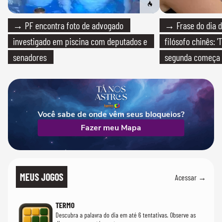
→ PF encontra foto de advogado
→ Frase do dia d
investigado em piscina com deputados e
filósofo chinês: 
senadores
segunda começa
que só temos um
Você sabe de onde vêm seus bloqueios?
Fazer meu Mapa
MEUS JOGOS
Acessar →
TERMO
Descubra a palavra do dia em até 6 tentativas. Observe as