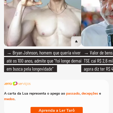
→ Bryan Johnson, homem que queria viver
→ Valor de bens 
até os 100 anos, admite que "foi longe demais
TSE cai R$ 2,6 mi
em busca pela longevidade"
agora diz ter R$ 4
A carta da Lua representa o apego ao
passado
,
decepções
e
medos
.
Aprenda a Ler Tarô