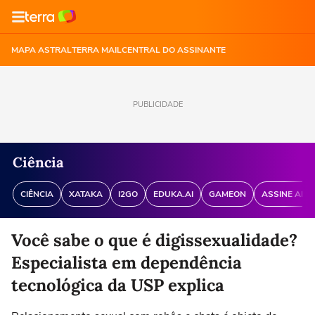
MAPA ASTRAL
TERRA MAIL
CENTRAL DO ASSINANTE
PUBLICIDADE
Ciência
CIÊNCIA
XATAKA
I2GO
EDUKA.AI
GAMEON
ASSINE ANT
Você sabe o que é digissexualidade?
Especialista em dependência
tecnológica da USP explica