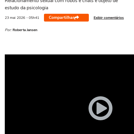
Relacionamento sexual com robôs e chats é objeto de
estudo da psicologia
Compartilhar
Exibir comentários
23 mai
2026
- 05h41
Por:
Roberta Jansen