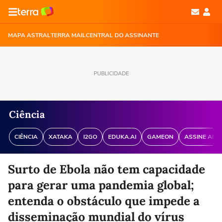
MAPA ASTRAL
TERRA MAIL
CENTRAL DO ASSINANTE
PUBLICIDADE
Ciência
CIÊNCIA
XATAKA
I2GO
EDUKA.AI
GAMEON
ASSINE ANT
Surto de Ebola não tem capacidade
para gerar uma pandemia global;
entenda o obstáculo que impede a
disseminação mundial do vírus