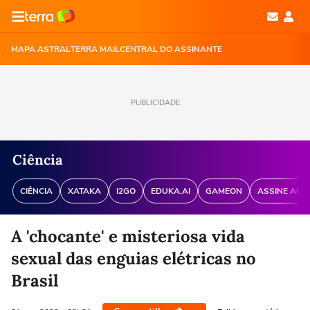
MAPA ASTRAL
TERRA MAIL
CENTRAL DO ASSINANTE
PUBLICIDADE
Ciência
CIÊNCIA
XATAKA
I2GO
EDUKA.AI
GAMEON
ASSINE ANT
A 'chocante' e misteriosa vida
sexual das enguias elétricas no
Brasil