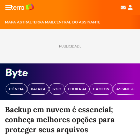
MAPA ASTRAL
TERRA MAIL
CENTRAL DO ASSINANTE
PUBLICIDADE
CIÊNCIA
XATAKA
I2GO
EDUKA.AI
GAMEON
ASSINE ANT
Backup em nuvem é essencial;
conheça melhores opções para
proteger seus arquivos