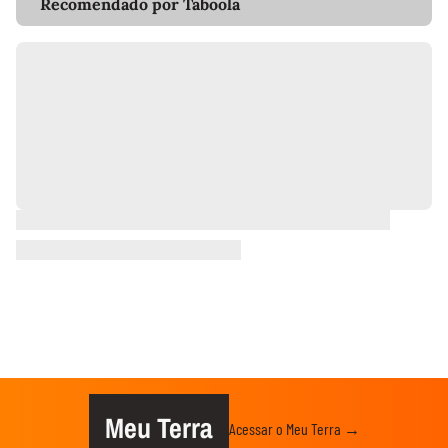
Recomendado por Taboola
Meu Terra
Acessar o Meu Terra →