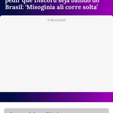
pedir que Discord seja banido do
Brasil: ‘Misoginia ali corre solta’
PUBLICIDADE