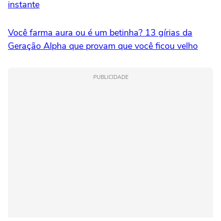
instante
Você farma aura ou é um betinha? 13 gírias da
Geração Alpha que provam que você ficou velho
PUBLICIDADE