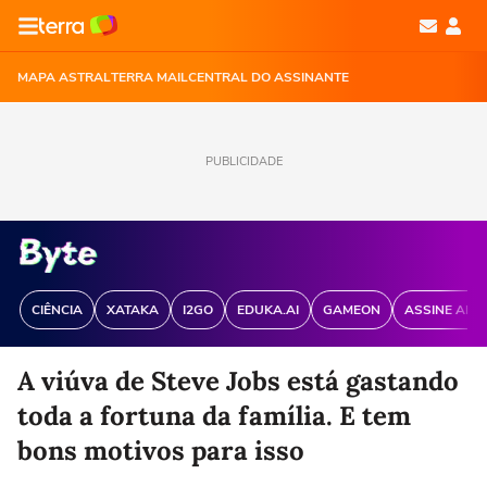
MAPA ASTRAL
TERRA MAIL
CENTRAL DO ASSINANTE
PUBLICIDADE
CIÊNCIA
XATAKA
I2GO
EDUKA.AI
GAMEON
ASSINE ANT
A viúva de Steve Jobs está gastando
toda a fortuna da família. E tem
bons motivos para isso