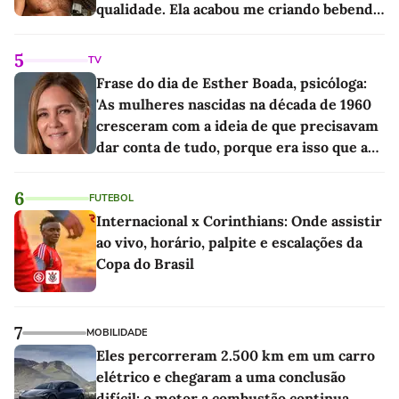
qualidade. Ela acabou me criando bebendo
as melhores'
5
TV
Frase do dia de Esther Boada, psicóloga:
'As mulheres nascidas na década de 1960
cresceram com a ideia de que precisavam
dar conta de tudo, porque era isso que a
sociedade exigia'
6
FUTEBOL
Internacional x Corinthians: Onde assistir
ao vivo, horário, palpite e escalações da
Copa do Brasil
7
MOBILIDADE
Eles percorreram 2.500 km em um carro
elétrico e chegaram a uma conclusão
difícil: o motor a combustão continua