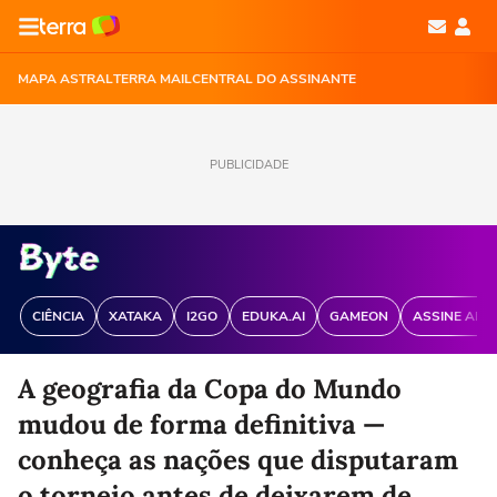
MAPA ASTRAL
TERRA MAIL
CENTRAL DO ASSINANTE
PUBLICIDADE
CIÊNCIA
XATAKA
I2GO
EDUKA.AI
GAMEON
ASSINE ANT
A geografia da Copa do Mundo
mudou de forma definitiva —
conheça as nações que disputaram
o torneio antes de deixarem de