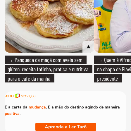
→ Panqueca de maçã com aveia sem
→ Quem é Alfredo
glúten: receita fofinha, prática e nutritiva
na chapa de Fláv
para o café da manhã
presidente
É a carta da
mudança
. É a mão do destino agindo de maneira
positiva
.
Aprenda a Ler Tarô