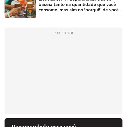
baseia tanto na quantidade que você
consome, mas sim no 'porquê' de você
consumir"
PUBLICIDADE
Recomendado para você