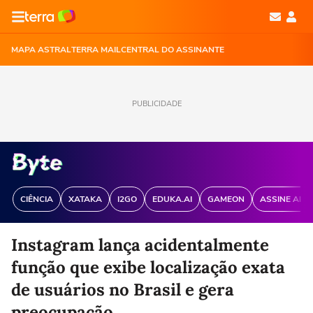
MAPA ASTRAL
TERRA MAIL
CENTRAL DO ASSINANTE
PUBLICIDADE
CIÊNCIA
XATAKA
I2GO
EDUKA.AI
GAMEON
ASSINE ANT
Instagram lança acidentalmente
função que exibe localização exata
de usuários no Brasil e gera
preocupação