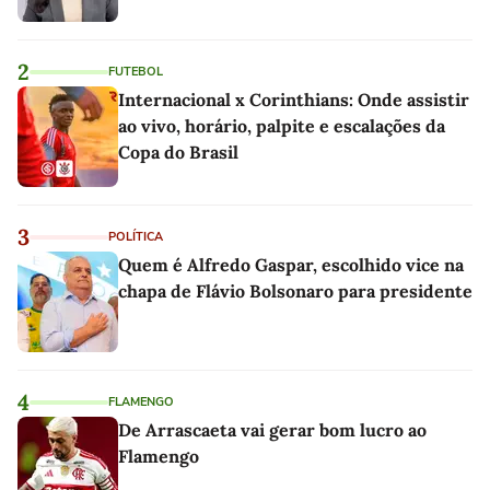
2
FUTEBOL
Internacional x Corinthians: Onde assistir
ao vivo, horário, palpite e escalações da
Copa do Brasil
3
POLÍTICA
Quem é Alfredo Gaspar, escolhido vice na
chapa de Flávio Bolsonaro para presidente
4
FLAMENGO
De Arrascaeta vai gerar bom lucro ao
Flamengo