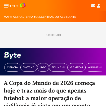
MAPA ASTRAL
TERRA MAIL
CENTRAL DO ASSINANTE
PUBLICIDADE
CIÊNCIA
XATAKA
I2GO
EDUKA.AI
GAMEON
ASSINE ANT
A Copa do Mundo de 2026 começa
hoje e traz mais do que apenas
futebol: a maior operação de
vigilância já vista em um evento