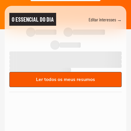
PALPITES E ODDS
Como apostar no Campeonato Carioca
O ESSENCIAL DO DIA
Editar interesses →
2025? Veja dicas e mercados
PALPITES E ODDS
(Vídeo) Como apostar em escanteios?
Veja as melhores dicas
PALPITES E ODDS
Real Madrid x Pachuca: como apostar na
final da Copa...
01:45
Ler todos os meus resumos