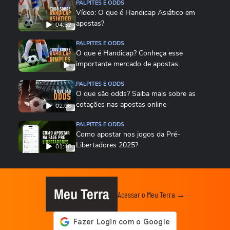
PALPITES E ODDS
Vídeo: O que é Handicap Asiático em
apostas?
04:52
PALPITES E ODDS
O que é Handicap? Conheça esse
importante mercado de apostas
PALPITES E ODDS
O que são odds? Saiba mais sobre as
cotações nas apostas online
02:06
PALPITES E ODDS
Como apostar nos jogos da Pré-
Libertadores 2025?
01:48
PALPITES E ODDS
Manchester City x Real Madrid: como
apostar na Champions League?
01:50
Meu Terra
Acessar o Meu Terra →
PALPITES E ODDS
Como apostar no Campeonato Paulista
2025?