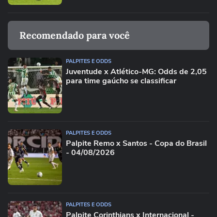
Recomendado para você
PALPITES E ODDS
Juventude x Atlético-MG: Odds de 2,05
para time gaúcho se classificar
PALPITES E ODDS
Palpite Remo x Santos - Copa do Brasil
- 04/08/2026
PALPITES E ODDS
Palpite Corinthians x Internacional -