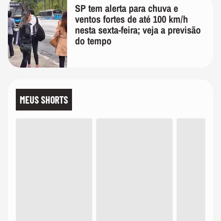
SP tem alerta para chuva e
ventos fortes de até 100 km/h
nesta sexta-feira; veja a previsão
do tempo
MEUS SHORTS