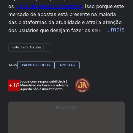
os
jogos de apostas esportivas
. Isso porque este
mercado de apostas está presente na maioria
das plataformas da atualidade e atrai a atenção
...mais
dos usuários que desejam fazer os seus palpites.
Assim sendo, entenda definitivamente o que é
Fonte: Terra Apostas
Handicap Asiático neste vídeo explicativo.
Entenda a diferença deste mercado em relação
TAGS
PALPITES E ODDS
APOSTAS
ao
Handicap Europeu
e veja exemplos práticos
para os seus palpites nas
melhores casas de
Jogue com responsabilidade |
+18
Ministério da Fazenda adverte:
apostas
da atualidade.
Aposta não é investimento
PUBLICIDADE