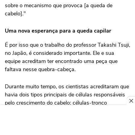
sobre o mecanismo que provoca [a queda de
cabelo]."
Uma nova esperança para a queda capilar
É por isso que o trabalho do professor Takashi Tsuji,
no Japão, é considerado importante. Ele e sua
equipe acreditam ter encontrado uma peça que
faltava nesse quebra-cabeça.
Durante muito tempo, os cientistas acreditaram que
havia dois tipos principais de células responsáveis
pelo crescimento do cabelo: células-tronco
epiteliais, que formam o folículo capilar, e células da
papila dérmica, que sinalizam quando o fio deve
crescer.