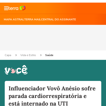
MAPA ASTRAL
TERRA MAIL
CENTRAL DO ASSINANTE
Capa
Vida e Estilo
Saúde
Influenciador Vovô Anésio sofre
parada cardiorrespiratória e
está internado na UTI