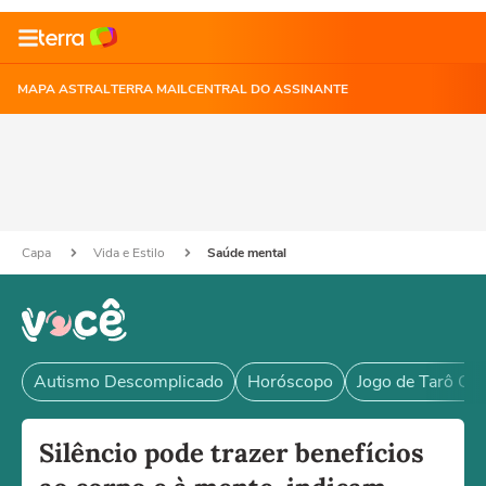
MAPA ASTRAL
TERRA MAIL
CENTRAL DO ASSINANTE
Capa
Vida e Estilo
Saúde mental
Autismo Descomplicado
Horóscopo
Jogo de Tarô Grá
Silêncio pode trazer benefícios