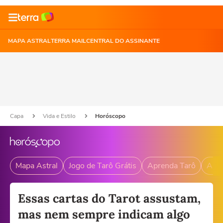
MAPA ASTRAL
TERRA MAIL
CENTRAL DO ASSINANTE
Capa
Vida e Estilo
Horóscopo
Mapa Astral
Jogo de Tarô Grátis
Aprenda Tarô
Andr
Essas cartas do Tarot assustam,
mas nem sempre indicam algo