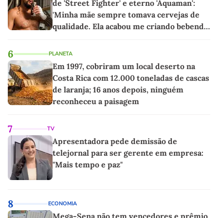
de 'Street Fighter' e eterno 'Aquaman':
'Minha mãe sempre tomava cervejas de
qualidade. Ela acabou me criando bebendo
as melhores'
6
PLANETA
Em 1997, cobriram um local deserto na
Costa Rica com 12.000 toneladas de cascas
de laranja; 16 anos depois, ninguém
reconheceu a paisagem
7
TV
Apresentadora pede demissão de
telejornal para ser gerente em empresa:
"Mais tempo e paz"
8
ECONOMIA
Mega-Sena não tem vencedores e prêmio