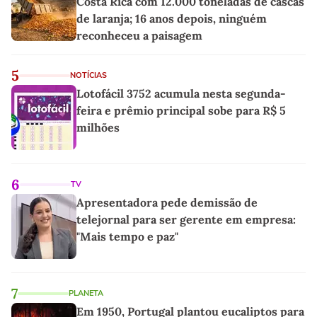
Costa Rica com 12.000 toneladas de cascas
de laranja; 16 anos depois, ninguém
reconheceu a paisagem
5
NOTÍCIAS
Lotofácil 3752 acumula nesta segunda-
feira e prêmio principal sobe para R$ 5
milhões
6
TV
Apresentadora pede demissão de
telejornal para ser gerente em empresa:
"Mais tempo e paz"
7
PLANETA
Em 1950, Portugal plantou eucaliptos para