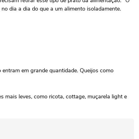
cisam retirar esse tipo de prato da alimentação. "O
s no dia a dia do que a um alimento isoladamente.
o entram em grande quantidade. Queijos como
 mais leves, como ricota, cottage, muçarela light e