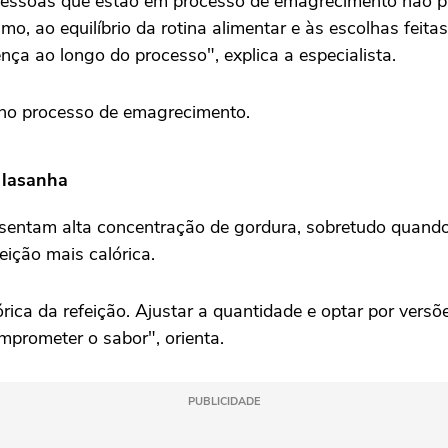
 pessoas que estão em processo de emagrecimento não pre
o, ao equilíbrio da rotina alimentar e às escolhas feita
ça ao longo do processo", explica a especialista.
a no processo de emagrecimento.
a lasanha
esentam alta concentração de gordura, sobretudo quand
eição mais calórica.
a da refeição. Ajustar a quantidade e optar por versões
mprometer o sabor", orienta.
PUBLICIDADE