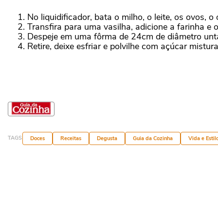
No liquidificador, bata o milho, o leite, os ovos, 
Transfira para uma vasilha, adicione a farinha e
Despeje em uma fôrma de 24cm de diâmetro untad
Retire, deixe esfriar e polvilhe com açúcar mistu
TAGS
Doces
Receitas
Degusta
Guia da Cozinha
Vida e Estil