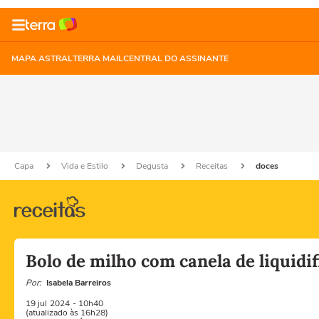
MAPA ASTRAL
TERRA MAIL
CENTRAL DO ASSINANTE
Capa
Vida e Estilo
Degusta
Receitas
doces
Bolo de milho com canela de liquidi
Por:
Isabela Barreiros
19 jul
2024
- 10h40
(atualizado às 16h28)