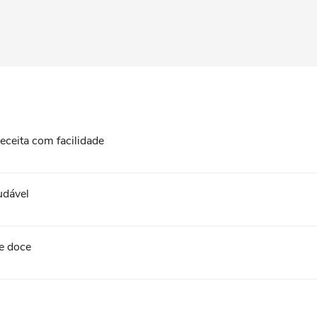
eceita com facilidade
udável
de doce