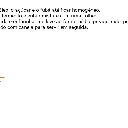
o óleo, o açúcar e o fubá até ficar homogêneo.
 o fermento e então misture com uma colher.
a e enfarinhada e leve ao forno médio, preaquecido, po
rado com canela para servir em seguida.
o