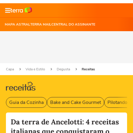
MAPA ASTRAL
TERRA MAIL
CENTRAL DO ASSINANTE
Capa
Vida e Estilo
Degusta
Receitas
Guia da Cozinha
Bake and Cake Gourmet
Pilotando F
Da terra de Ancelotti: 4 receitas
italianas que conquistaram o