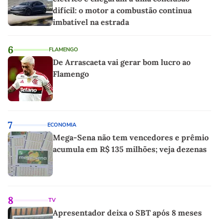
difícil: o motor a combustão continua
imbatível na estrada
6
FLAMENGO
De Arrascaeta vai gerar bom lucro ao
Flamengo
7
ECONOMIA
Mega-Sena não tem vencedores e prêmio
acumula em R$ 135 milhões; veja dezenas
8
TV
Apresentador deixa o SBT após 8 meses