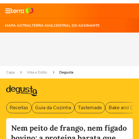
MAPA ASTRAL
TERRA MAIL
CENTRAL DO ASSINANTE
Capa
Vida e Estilo
Degusta
Receitas
Guia da Cozinha
Tastemade
Bake and Cak
Nem peito de frango, nem fígado
bovino: a proteína barata que