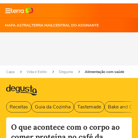
MAPA ASTRAL
TERRA MAIL
CENTRAL DO ASSINANTE
Capa
Vida e Estilo
Degusta
Alimentação com saúde
Receitas
Guia da Cozinha
Tastemade
Bake and Cak
O que acontece com o corpo ao
comer proteína no café da