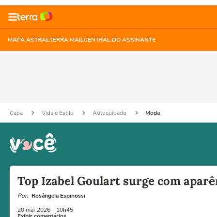
MAPA ASTRAL
TERRA MAIL
CENTRAL DO ASSINANTE
Capa
Vida e Estilo
Autocuidado
Moda
Top Izabel Goulart surge com aparên
Por:
Rosângela Espinossi
20 mai
2026
- 10h45
Exibir comentários