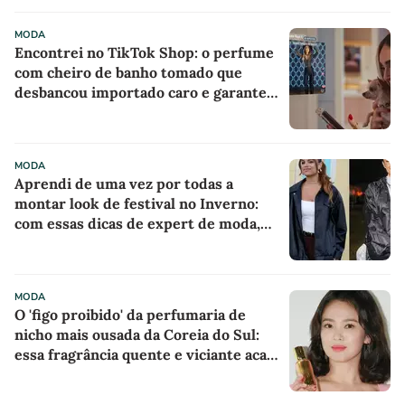
no RJ
MODA
Encontrei no TikTok Shop: o perfume
com cheiro de banho tomado que
desbancou importado caro e garante
um rastro milionário gastando menos
de R$ 50
MODA
Aprendi de uma vez por todas a
montar look de festival no Inverno:
com essas dicas de expert de moda,
nunca mais passei frio ou desconforto
MODA
O 'figo proibido' da perfumaria de
nicho mais ousada da Coreia do Sul:
essa fragrância quente e viciante acaba
de chegar ao Brasil e já entrou na
minha lista de desejos para agosto