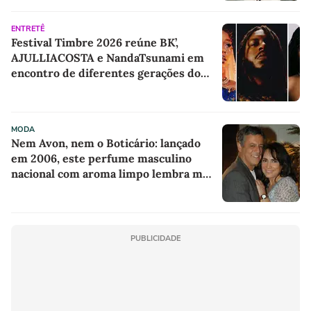
'camisola do Frajola'
ENTRETÊ
Festival Timbre 2026 reúne BK’,
AJULLIACOSTA e NandaTsunami em
encontro de diferentes gerações do
rap brasileiro
MODA
Nem Avon, nem o Boticário: lançado
em 2006, este perfume masculino
nacional com aroma limpo lembra meu
pai e se tornou meu favorito para usar
antes de sair para o trabalho
PUBLICIDADE