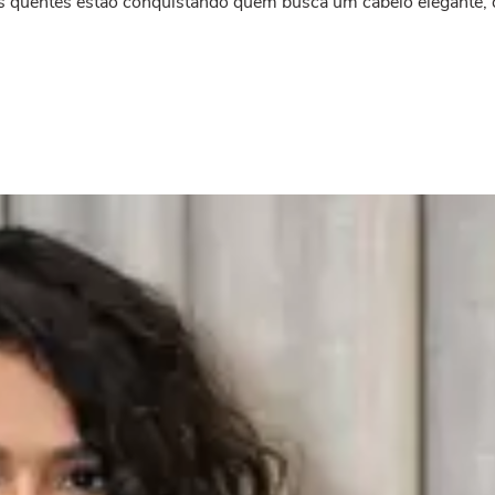
 quentes estão conquistando quem busca um cabelo elegante, d