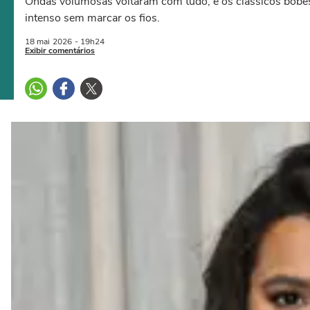
Ondas volumosas voltaram com tudo, e os clássicos bobes
intenso sem marcar os fios.
18 mai
2026
- 19h24
Exibir comentários