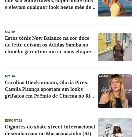
que são confortáveis, supermodernos
e elevam qualquer look neste mês de
agosto
MODA
Estes tênis New Balance na cor doce
de leite deixam os Adidas Samba no
chinelo: garantem um ar mais chique e
sofisticado a qualquer look
MODA
Carolina Dieckmmann, Gloria Pires,
Camila Pitanga apostam em looks
grifados em Prêmio de Cinema no Rio
de Janeiro
ESPORTES
Gigantes do skate street internacional
desembarcam no Maracanãzinho (RJ)