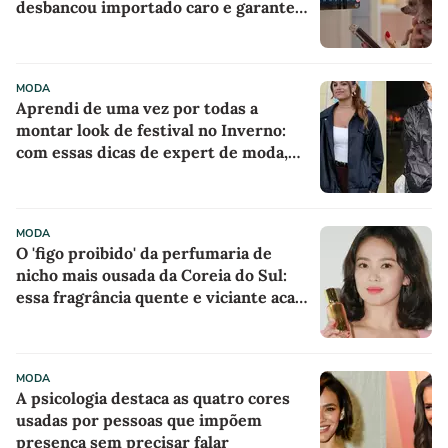
desbancou importado caro e garante
um rastro milionário gastando menos
de R$ 50
MODA
Aprendi de uma vez por todas a
montar look de festival no Inverno:
com essas dicas de expert de moda,
nunca mais passei frio ou desconforto
MODA
O 'figo proibido' da perfumaria de
nicho mais ousada da Coreia do Sul:
essa fragrância quente e viciante acaba
de chegar ao Brasil e já entrou na
minha lista de desejos para agosto
MODA
A psicologia destaca as quatro cores
usadas por pessoas que impõem
presença sem precisar falar