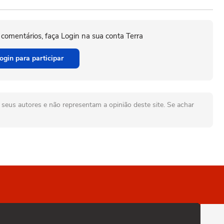
 comentários, faça Login na sua conta Terra
ogin para participar
seus autores e não representam a opinião deste site. Se achar