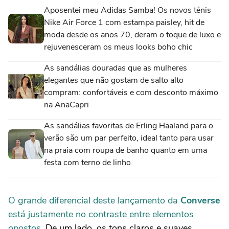
Aposentei meu Adidas Samba! Os novos tênis
Nike Air Force 1 com estampa paisley, hit de
moda desde os anos 70, deram o toque de luxo e
rejuvenesceram os meus looks boho chic
As sandálias douradas que as mulheres
elegantes que não gostam de salto alto
compram: confortáveis e com desconto máximo
na AnaCapri
As sandálias favoritas de Erling Haaland para o
verão são um par perfeito, ideal tanto para usar
na praia com roupa de banho quanto em uma
festa com terno de linho
O grande diferencial deste lançamento da
Converse
está justamente no contraste entre elementos
opostos.
De um lado, os tons claros e suaves