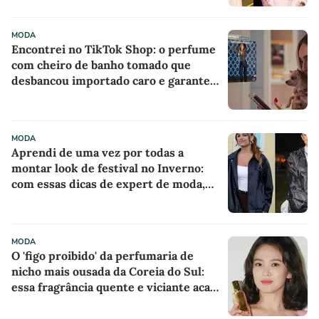
no RJ
MODA
Encontrei no TikTok Shop: o perfume
com cheiro de banho tomado que
desbancou importado caro e garante
um rastro milionário gastando menos
de R$ 50
MODA
Aprendi de uma vez por todas a
montar look de festival no Inverno:
com essas dicas de expert de moda,
nunca mais passei frio ou desconforto
MODA
O 'figo proibido' da perfumaria de
nicho mais ousada da Coreia do Sul:
essa fragrância quente e viciante acaba
de chegar ao Brasil e já entrou na
minha lista de desejos para agosto