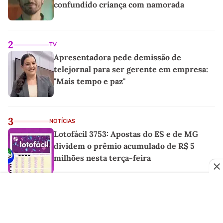
confundido criança com namorada
2
TV
Apresentadora pede demissão de
telejornal para ser gerente em empresa:
"Mais tempo e paz"
3
NOTÍCIAS
Lotofácil 3753: Apostas do ES e de MG
dividem o prêmio acumulado de R$ 5
milhões nesta terça-feira
4
FAMOSOS
Deborah Secco é processada por vizinho
que pede quase R$ 100 mil de indenização