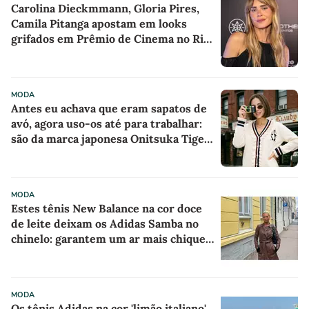
Carolina Dieckmmann, Gloria Pires,
Camila Pitanga apostam em looks
grifados em Prêmio de Cinema no Rio
de Janeiro
MODA
Antes eu achava que eram sapatos de
avó, agora uso-os até para trabalhar:
são da marca japonesa Onitsuka Tiger,
parecem sapatilhas de boneca na cor
'camisola do Frajola'
MODA
Estes tênis New Balance na cor doce
de leite deixam os Adidas Samba no
chinelo: garantem um ar mais chique e
sofisticado a qualquer look
MODA
Os tênis Adidas na cor 'limão italiano'