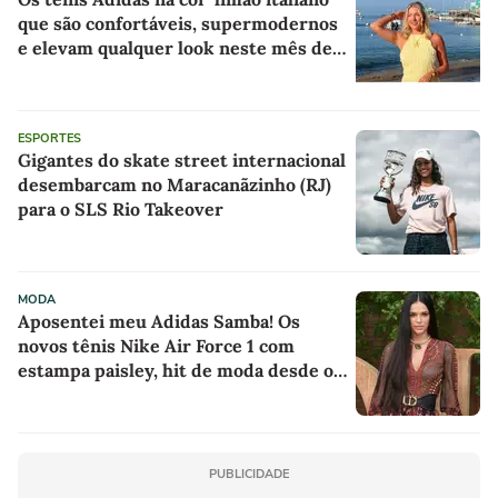
que são confortáveis, supermodernos
e elevam qualquer look neste mês de
agosto
ESPORTES
Gigantes do skate street internacional
desembarcam no Maracanãzinho (RJ)
para o SLS Rio Takeover
MODA
Aposentei meu Adidas Samba! Os
novos tênis Nike Air Force 1 com
estampa paisley, hit de moda desde os
anos 70, deram o toque de luxo e
rejuvenesceram os meus looks boho
chic
PUBLICIDADE