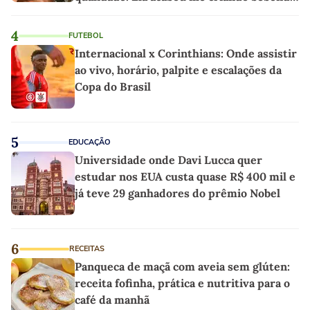
as melhores'
4
FUTEBOL
Internacional x Corinthians: Onde assistir
ao vivo, horário, palpite e escalações da
Copa do Brasil
5
EDUCAÇÃO
Universidade onde Davi Lucca quer
estudar nos EUA custa quase R$ 400 mil e
já teve 29 ganhadores do prêmio Nobel
6
RECEITAS
Panqueca de maçã com aveia sem glúten:
receita fofinha, prática e nutritiva para o
café da manhã