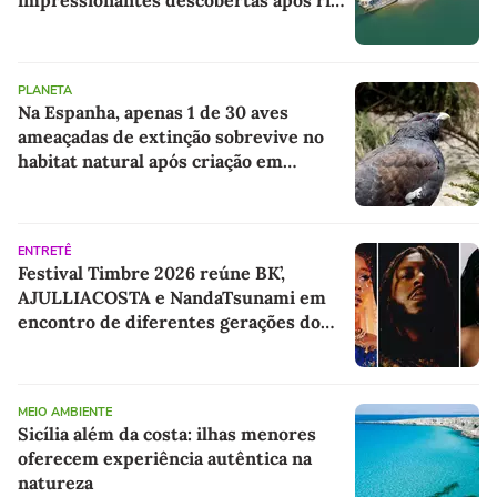
retrair e expor um naufrágio nazista e
restos de mamute
PLANETA
Na Espanha, apenas 1 de 30 aves
ameaçadas de extinção sobrevive no
habitat natural após criação em
cativeiro
ENTRETÊ
Festival Timbre 2026 reúne BK’,
AJULLIACOSTA e NandaTsunami em
encontro de diferentes gerações do
rap brasileiro
MEIO AMBIENTE
Sicília além da costa: ilhas menores
oferecem experiência autêntica na
natureza