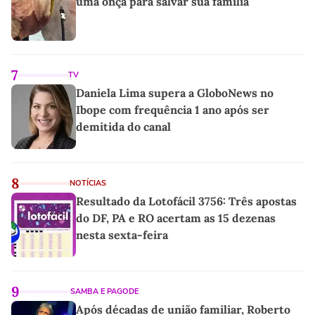
uma onça para salvar sua família
7
TV
Daniela Lima supera a GloboNews no
Ibope com frequência 1 ano após ser
demitida do canal
8
NOTÍCIAS
Resultado da Lotofácil 3756: Três apostas
do DF, PA e RO acertam as 15 dezenas
nesta sexta-feira
9
SAMBA E PAGODE
Após décadas de união familiar, Roberto