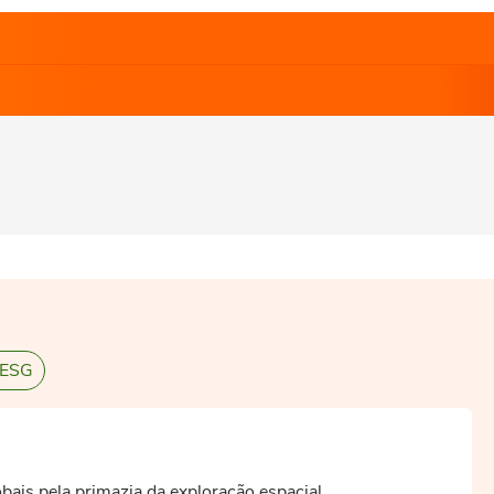
 ESG
bais pela primazia da exploração espacial