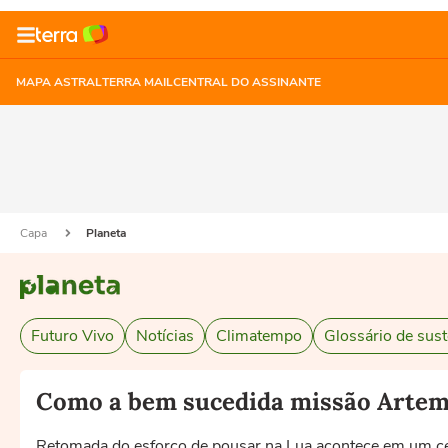
MAPA ASTRAL
TERRA MAIL
CENTRAL DO ASSINANTE
Capa
Planeta
Futuro Vivo
Notícias
Climatempo
Glossário de sust
Como a bem sucedida missão Artemis
Retomada do esforço de pousar na Lua acontece em um cená