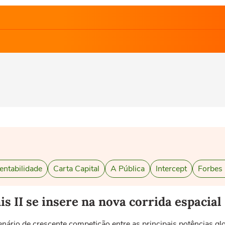
entabilidade
Carta Capital
A Pública
Intercept
Forbes
 II se insere na nova corrida espacial
rio de crescente competição entre as principais potências glo