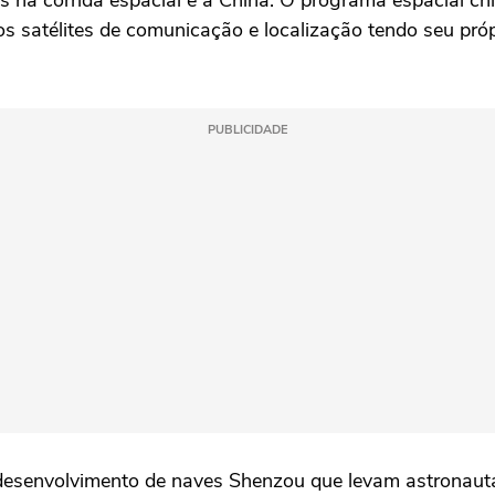
s na corrida espacial é a China. O programa espacial ch
s satélites de comunicação e localização tendo seu próp
PUBLICIDADE
 desenvolvimento de naves Shenzou que levam astronaut