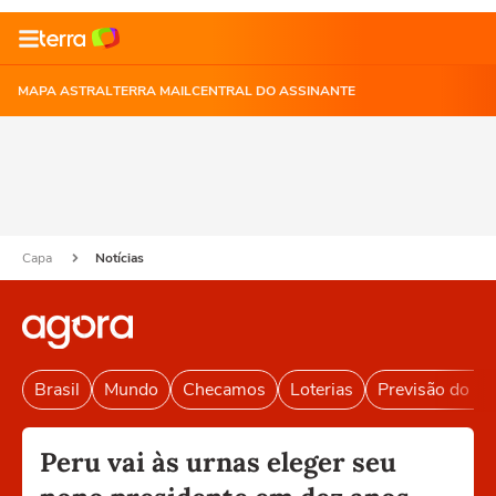
MAPA ASTRAL
TERRA MAIL
CENTRAL DO ASSINANTE
Capa
Notícias
Brasil
Mundo
Checamos
Loterias
Previsão do T
Peru vai às urnas eleger seu