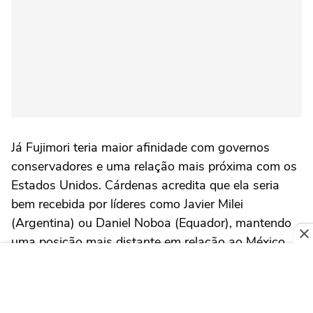
Já Fujimori teria maior afinidade com governos
conservadores e uma relação mais próxima com os
Estados Unidos. Cárdenas acredita que ela seria
bem recebida por líderes como Javier Milei
(Argentina) ou Daniel Noboa (Equador), mantendo
uma posição mais distante em relação ao México.
Pieper concorda que Fujimori provavelmente teria
uma cooperação mais fluida com Washington,