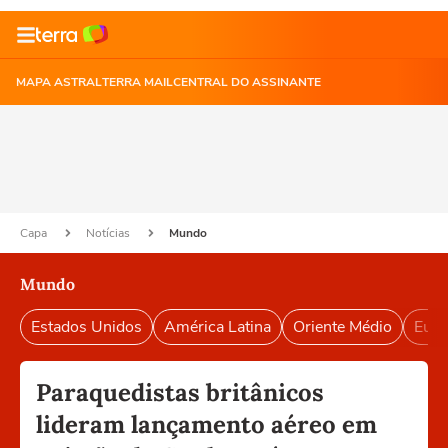
MAPA ASTRAL
TERRA MAIL
CENTRAL DO ASSINANTE
Capa
Notícias
Mundo
Mundo
Estados Unidos
América Latina
Oriente Médio
Euro
Paraquedistas britânicos
lideram lançamento aéreo em