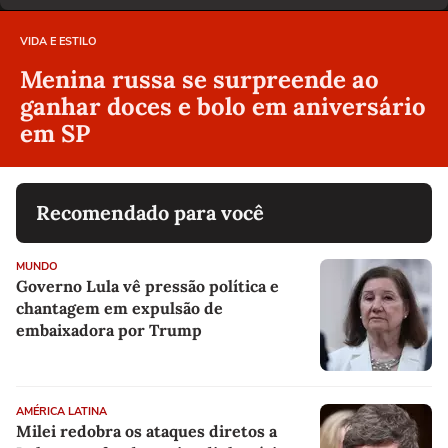
VIDA E ESTILO
Menina russa se surpreende ao
ganhar doces e bolo em aniversário
em SP
Recomendado para você
MUNDO
Governo Lula vê pressão política e
chantagem em expulsão de
embaixadora por Trump
AMÉRICA LATINA
Milei redobra os ataques diretos a