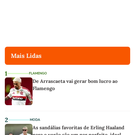
Mais Lidas
1
FLAMENGO
De Arrascaeta vai gerar bom lucro ao
Flamengo
2
MODA
As sandálias favoritas de Erling Haaland
para o verão são um par perfeito, ideal