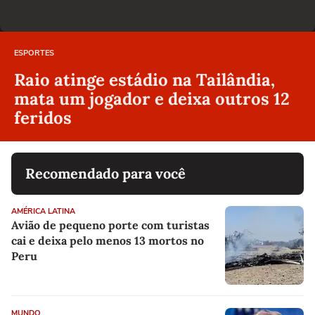
ESPORTES
Raio atinge estádio na Tailândia,
mata um jogador e deixa outros 12
feridos
Recomendado para você
AMÉRICA LATINA
Avião de pequeno porte com turistas
cai e deixa pelo menos 13 mortos no
Peru
MUNDO