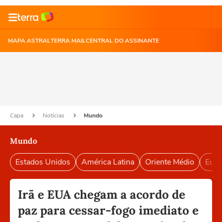
MAPA ASTRAL
TERRA MAIL
CENTRAL DO ASSINANTE
Capa
Notícias
Mundo
Mundo
Estados Unidos
América Latina
Oriente Médio
Euro
Irã e EUA chegam a acordo de
paz para cessar-fogo imediato e